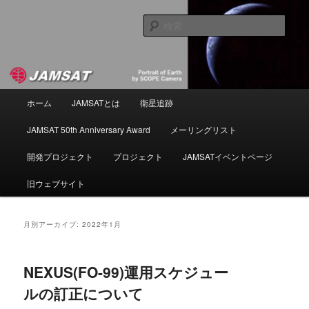
メ
サ
NPO法人 日本アマチュア衛星通信協会
イ
ブ
検
ン
コ
索
コ
ン
JAMSAT
ン
テ
テ
ン
ン
ツ
メ
ホーム
JAMSATとは
衛星追跡
ツ
へ
イ
へ
移
ン
JAMSAT 50th Anniversary Award
メーリングリスト
移
動
メ
動
ニ
開発プロジェクト
プロジェクト
JAMSATイベントページ
ュ
ー
旧ウェブサイト
月別アーカイブ:
2022年1月
NEXUS(FO-99)運用スケジュー
ルの訂正について