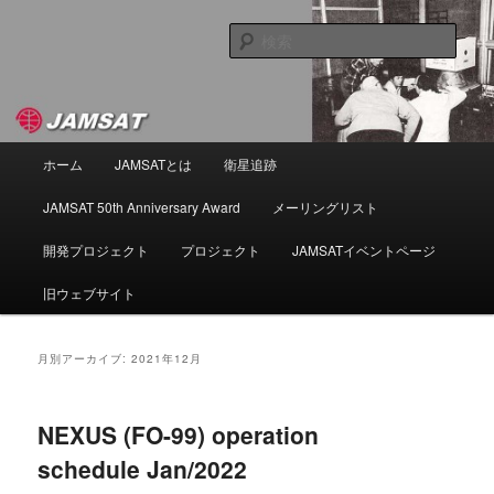
メ
サ
NPO法人 日本アマチュア衛星通信協会
イ
ブ
検
ン
コ
索
コ
ン
JAMSAT
ン
テ
テ
ン
ン
ツ
メ
ホーム
JAMSATとは
衛星追跡
ツ
へ
イ
へ
移
ン
JAMSAT 50th Anniversary Award
メーリングリスト
移
動
メ
動
ニ
開発プロジェクト
プロジェクト
JAMSATイベントページ
ュ
ー
旧ウェブサイト
月別アーカイブ:
2021年12月
NEXUS (FO-99) operation
schedule Jan/2022