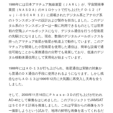
1986年には日本アマチュア無線連盟（ＪＡＲＬ）が、宇宙開発事
業団（ＮＡＳＤＡ）のＨ１ロケットで打ち上げたＦＯ-１２（Ｆ
ｕｊｉ-ＯＳＣＡＲ １２）に搭載されたデジタル系とアナログ系
のトランスポンダーの設計および製作を担当しました。このデジ
タル系のトランスポンダーは一般に利用できるものとしては世界
初の空飛ぶメールボックスになり、デジタル通信を行う小型衛星
の先駆けになりました。現在、数個のデジタルメールボックスを
持ったアマチュア衛星が衛星が軌道上で動作しています。このア
マチュアが開発した小型衛星を使用した通信は、簡単な設備で通
信可能なことから業務通信の分野でも発展しており、低速のデジ
タル移動体通信用として実用化が始まっています。
1988年にはＡＯ-１３が打ち上げられ、衛星通信は実験の対象か
ら普通のＤＸ通信の手段に使用されるようになります。しかし残
念ながらＡＯ-１３は1996年12月に大気圏に再突入し天寿を全う
しました。
そして、2000年11月16日にＰｈａｓｅ-３Ｄの打ち上げが行われ
AO-40として稼働をはじめました。このプロジェクトでJAMSAT
はＳＣＯＰＥ計画を推進しました。これは宇宙からの画像をカラ
ー撮影しようという試みで、地球の鮮明な画像を送ってくれるだ