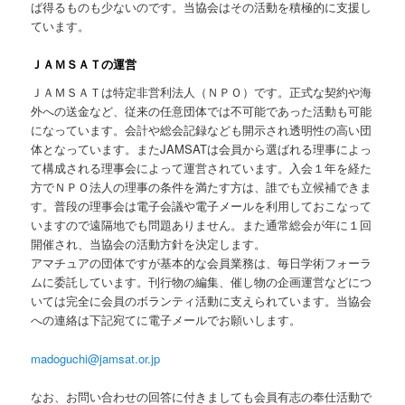
ば得るものも少ないのです。当協会はその活動を積極的に支援し
ています。
ＪＡＭＳＡＴの運営
ＪＡＭＳＡＴは特定非営利法人（ＮＰＯ）です。正式な契約や海
外への送金など、従来の任意団体では不可能であった活動も可能
になっています。会計や総会記録なども開示され透明性の高い団
体となっています。またJAMSATは会員から選ばれる理事によっ
て構成される理事会によって運営されています。入会１年を経た
方でＮＰＯ法人の理事の条件を満たす方は、誰でも立候補できま
す。普段の理事会は電子会議や電子メールを利用しておこなって
いますので遠隔地でも問題ありません。また通常総会が年に１回
開催され、当協会の活動方針を決定します。
アマチュアの団体ですが基本的な会員業務は、毎日学術フォーラ
ムに委託しています。刊行物の編集、催し物の企画運営などにつ
いては完全に会員のボランティ活動に支えられています。当協会
への連絡は下記宛てに電子メールでお願いします。
madoguchi@jamsat.or.jp
なお、お問い合わせの回答に付きましても会員有志の奉仕活動で