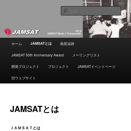
メ
NPO法人 日本アマチュア衛星通信協会
イ
検
ン
索
コ
JAMSAT
ン
テ
ン
メ
JAMSATとは
ホーム
衛星追跡
ツ
イ
へ
ン
JAMSAT 50th Anniversary Award
メーリングリスト
移
メ
動
ニ
開発プロジェクト
プロジェクト
JAMSATイベントページ
ュ
ー
旧ウェブサイト
JAMSATとは
ＪＡＭＳＡＴとは