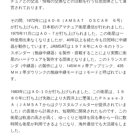
チュアとの交流・情報の交換などの活動を行う任意団体として運
営されております。
その間、1972年にはＡＯ-６（ＡＭＳＡＴ ＯＳＣＡＲ ６号）
が打ち上げられ、日本初のアマチュア衛星通信が行われました。
1975年11月にはＡＯ－７が打ち上げられました。この衛星は一
時使用出来なくなりましたが、40年以上を経た今も日照時に中継
器が動作しています。JAMSATは１９７８年にＡＯ-８のトラン
スポンダー（無線中継器）を製作・搭載することにより実際に衛
星のハードウェアを製作する団体となりました。このトランスポ
ンダ（中継器）の製作により、145ＭＨｚ帯アップリンク、435
ＭＨｚ帯ダウリンクの無線中継モードはＪモードと呼ばれていま
す。
1983年にはＡＯ-１０が打ち上げられました。この衛星は、１９
８０年に打ち上げ失敗により大西洋上に墜落したＰｈａｓｅ-３
Ａ（ＪＡＭＳＡＴからはクリスタルフィルターが提供されていま
した）の直後から計画され、短期間に開発されたものです。この
衛星は軌道の高さが高く、ゆっくりと地球を回る事から一日に数
時間も衛星が利用できるようになり、海外通信でも大活躍をしま
した。