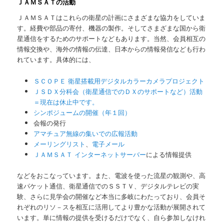
ＪＡＭＳＡＴの活動
ＪＡＭＳＡＴはこれらの衛星の計画にさまざまな協力をしていま
す。経費や部品の寄付、機器の製作。そしてさまざまな国から衛
星通信をするためのサポートなどもあります。当然、会員相互の
情報交換や、海外の情報の伝達、日本からの情報発信なども行わ
れています。具体的には、
ＳＣＯＰＥ 衛星搭載用デジタルカラーカメラプロジェクト
ＪＳＤＸ分科会（衛星通信でのＤＸのサポートなど）活動
＝現在は休止中です。
シンポジュームの開催（年１回）
会報の発行
アマチュア無線の集いでの広報活動
メーリングリスト
、
電子メール
ＪＡＭＳＡＴ インターネットサーバー
による情報提供
などをおこなっています。また、電波を使った流星の観測や、高
速パケット通信、衛星通信でのＳＳＴＶ、デジタルテレビの実
験、さらに見学会の開催など本当に多岐にわたっており、会員そ
れぞれのリソ－スを相互に活用してより豊かな活動が展開されて
います。単に情報の提供を受けるだけでなく、自ら参加しなけれ