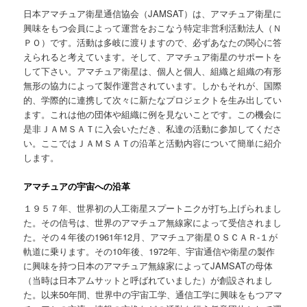
日本アマチュア衛星通信協会（JAMSAT）は、アマチュア衛星に
興味をもつ会員によって運営をおこなう特定非営利活動法人（Ｎ
ＰＯ）です。活動は多岐に渡りますので、必ずあなたの関心に答
えられると考えています。そして、アマチュア衛星のサポートを
して下さい。アマチュア衛星は、個人と個人、組織と組織の有形
無形の協力によって製作運営されています。しかもそれが、国際
的、学際的に連携して次々に新たなプロジェクトを生み出してい
ます。これは他の団体や組織に例を見ないことです。この機会に
是非ＪＡＭＳＡＴに入会いただき、私達の活動に参加してくださ
い。ここではＪＡＭＳＡＴの沿革と活動内容について簡単に紹介
します。
アマチュアの宇宙への沿革
１９５７年、世界初の人工衛星スプートニクが打ち上げられまし
た。その信号は、世界のアマチュア無線家によって受信されまし
た。その４年後の1961年12月、アマチュア衛星ＯＳＣＡＲ-１が
軌道に乗ります。その10年後、1972年、宇宙通信や衛星の製作
に興味を持つ日本のアマチュア無線家によってJAMSATの母体
（当時は日本アムサットと呼ばれていました）が創設されまし
た。以来50年間、世界中の宇宙工学、通信工学に興味をもつアマ