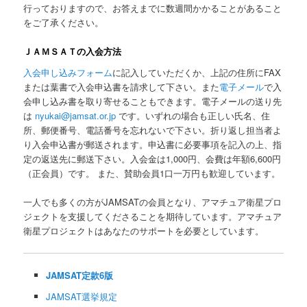
行っておりますので、お答えまでに数週間かかることがあること
をご了承ください。
ＪＡＭＳＡＴの入会方法
入会申し込みフォーム
に記入していただくか、上記の住所にFAX
または葉書で入会申込書を請求して下さい。また
電子メール
で入
会申し込み書を取り寄せることもできます。電子メールの送り先
は
nyukai@jamsat.or.jp
です。いずれの場合も正しい氏名、住
所、郵便番号、電話番号を忘れないで下さい。折り返し担当者よ
り入会申込書が郵送されます。申込書に必要事項を記入の上、指
定の返送先に郵送下さい。入会金は1,000円、会費は年額6,600円
（正会員）です。 また、賛助会員1口一万円も歓迎しています。
一人でも多くの方がJAMSATの会員となり、アマチュア衛星プロ
ジェクトを支援してくださることを期待しています。アマチュア
衛星プロジェクトはあなたのサポートを必要としています。
JAMSAT定款6版
JAMSAT選挙規定