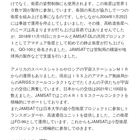
けでなく、衛星の姿勢制御にも使用されます。この衛星は世界１
０数ケ国が製作に参加しています。各国の有志が協力して一つの
衛星を組み上げる事になるのです。しかしながら2004年1月25日
には事故で運用を停止してしまいました。その後、高軌道衛星へ
のニーズは高まりますが打ち上げは容易ではありませんでした
が、2018年11月15日にカタールとAMSAT-DLの共同プロジェク
トとしてアマチュア衛星として初めての静止衛星が打ち上げら
れ、QO-100と命名されました。JAMSATでは管制局の構築や地
球局の製作などで支援を行いました。
アメリカのスペースシャトルやロシアの宇宙ステーションＭＩＲ
からの運用もありました。現在はＩＳＳ上のアマチュア無線局か
らのARISSスクールコンタクトなどでたくさんの子供たちが宇宙
との交信に興奮しています。日本からの交信は2021年に100回を
数えました。JAMSATではこのＡＲＩＳＳスクールコンタクトを
積極的にサポートしております。
またJAMSATでは日本大学の超小型衛星プロジェクトに参加しト
ランスポンダーや、高速通信ユニットを提供しました。この衛星
はFO-99として運用しています。これからもJAMSATは小型衛星
のプロジェクトに積極的に参加してゆきます。