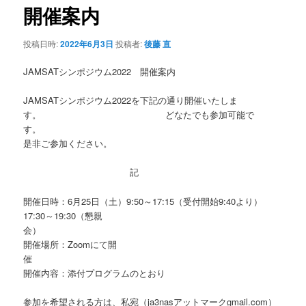
シ
開催案内
ョ
ン
投稿日時:
2022年6月3日
投稿者:
後藤 直
JAMSATシンポジウム2022 開催案内
JAMSATシンポジウム2022を下記の通り開催いたしま
す。 どなたでも参加可能で
す。
是非ご参加ください。
記
開催日時：6月25日（土）9:50～17:15（受付開始9:40より）
17:30～19:30（懇親
開催場所：Zoomにて開
催
開催内容：添付プログラムのとおり
参加を希望される方は、私宛（ja3nasアットマークgmail.com）