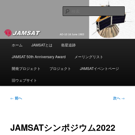
メ
NPO法人 日本アマチュア衛星通信協会
イ
検
ン
索
コ
JAMSAT
ン
テ
ン
メ
ホーム
JAMSATとは
衛星追跡
ツ
イ
へ
ン
JAMSAT 50th Anniversary Award
メーリングリスト
移
メ
動
ニ
開発プロジェクト
プロジェクト
JAMSATイベントページ
ュ
ー
旧ウェブサイト
投
←
前へ
次へ
→
稿
ナ
ビ
ゲ
JAMSATシンポジウム2022
ー