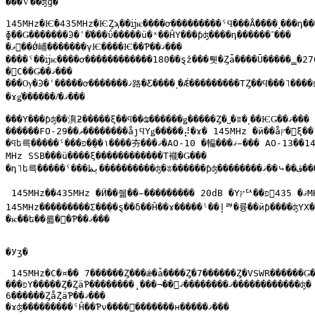
���Ѵ��ʤɡ�

145MHz�Ѥ�435MHz�ѤȤϡ��ĳѥ����ơ���������ˤϤ���Ǻ����˼���դ���
ɸ��Ǥ�������Ͽ�ʿ�֡���ΰ�����ü�ˣ��ĤΥ���ƥʤ����դ������־���

�ޥ󥷥��Ǿ峬�������γѤ����Ѥ��Ƥ��ޤ���

����ˤ��ĳѥ����ơ������������180��ȿž���뤳�Ȥǡ����Ū�����̳�270
�򥫥С��Ǥ��ޤ���

���Ѹ�Ͽ�ʿ�����ơ�������ޤ路�Ƹ����˼�Ǽ���������ΤȤ��Ϥ���˥����פ�

�ɤǥ֡������ꤷ�ޤ���

���Υ���ƥʤ��㵰ƻ�����ξ��ϥ��ʥ������ǥ�����Ȥ�˽�ʬ�˻��ѤǤ��ޤ���

������FO-29��ޥ��������åȷϤΥǥ�����⡼�ɤ� 145MHz �ӥ��åץ�󥯤ξ��

�ϥե륵�����ˤ���١��̤�פ����夯���ޤ�AO-10 �䡢���ޤ�̵�� AO-13��145

MHz SSB���ü����ξ�����������­�Τ褦�Ǥ���

�դ˥ե륵�����ˤ���ٻظ����������ʤ�ʬ������ƥʤ��������ڤ��⤷��ޤ���

 145MHz��435MHz �Ӥ��줾��̵��������� 20dB �Υץꥢ��פ򡢤ޤ� 435MHz�Ӥ� 

145MHz���������Σ��ܼ��ȿ��δ��Ĥ��ɤ�����ˡ��إꥫ�륭��ӥƥ����ʤΥХ��

�ѥ��ե��륿�򤤤�Ƥ��ޤ���

�Уӡ�

 145MHz�Ϲ�¤�� 7������Ȥ���ǽ�ǡ����Ȥ�7������Ȥ�VSWR������Ǥ�
���פΥ�����Ȥ�ȤäƤ��������¸���¬��򤷤ޤ��������ޤ������������ʤ�

6������ȤǻȤäƤ��ޤ���

�ɤʤ���������ˤĤ��Ƥν����򤤤�������н�����ޤ���
