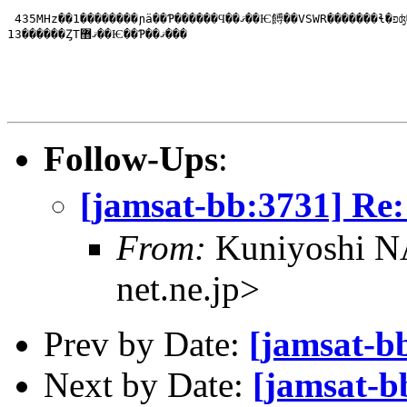
 435MHz��1��������ɲä��Ƥ������Ϥ��ޤ��Ѥ餺��VSWR�������ɬ�פʤ�����

13������ȤΤޤ޻��Ѥ��Ƥ��ޤ���

                                                       
Follow-Ups
:
[jamsat-bb:3731
From:
Kuniyoshi 
net.ne.jp>
Prev by Date:
[jamsat-b
Next by Date:
[jamsat-b