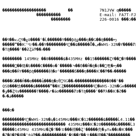
������������������         ��           7N1JVW ƣ�����

              ����������                E-mail: FA7T-FJ
                    ��������            226-0016 ���ͻ��
��ϥ��ѥޥ󡦥ϥ�ǥ٥����ˤ�Ĺ���֡���Υ���ƥʤϼ���դ��Ǥ��ʤ����ᡢ

�����̿��Ѥˤϥޥ��ץ��Υ��������ϥ󥿡��ʥ�����Ȭ�ڡ�WHS-32N�Υ֡����Ⱦʬ

�Τʤ����ˤ��ƻȤäƤ��ޤ���

�������� 145MHz ��8������ȡ�435MHz ��15������ȤΥ��󥰥�Υ�����
�����򡢥��饹�ե����С����ο�ʿ�֡����˸ߤ��δ��Ĥ�ʤ�٤��򤱤뤿�ᡢ��

���ʣ��ĤΥ���ƥʤ������鸫�ơˤ����֤��Ƽ���դ����Ѥ��Ƥ��ޤ�����

����Ǥ���Ĥ��α����ǡ֤���ʤ�פθ򿮤ϤǤ��ޤ������������̤��Ѳ��ˤ��

QSB���㤷�����ȡ������̿��ѤȤ������������ϥ󥿡�WHS-32N�Ǥκ�������
�ؤ��ȤϤɤ�������Τ���̣�⤢�äơ��֡����Ⱦʬ�Τʤ����ˤ��Ƥλ��Ѥ�Ƨ��

�ڤ�ޤ�����

���ס�

���������ϥ󥿡�WHS-32N�ϡ�145MHz���Ѥ�12������ȡ��֡���Ĺ4.11��

�������������������������� 435MHz���Ѥ�20������ȡ��֡���Ĺ3.
�֡����145MHz 435MHz�Ȥ�˥֡��ࡦ���祤��Ȥˤ�����売�ܤΥѥ��פ�Ѥ���

�Ȥ�Ω�Ƥ�褦�ˤʤäƤ��ޤ����������ˡ�Ϥ��Υ֡��ࡦ���祤��Ȥ���������
