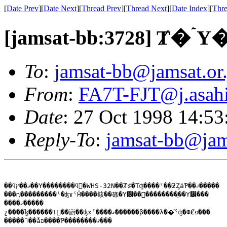
[
Date Prev
][
Date Next
][
Thread Prev
][
Thread Next
][
Date Index
][
Thre
[jamsat-bb:3728] 
To
:
jamsat-bb@jamsat.or.
From
:
FA7T-FJT@j.asahi-
Date
: 27 Oct 1998 14:5
Reply-To
:
jamsat-bb@jams
��ϥޥ��ץ��Υ��������ϥ󥿡�WHS-32N��Ⱦʬ�Τʤ����ˤ��ƻȤäƤ��ޤ�����

���դ���������ˡ�ʤɤˤĤ����䤤��碌�Υ᡼��򤤤��������ֻ��Υ᡼���

����ޤ�����

¿����ɮ������Τ򡢽��罻��ʤɤˤ����ޤ������β����λ��ͤˤʤ�ФȻפ���

�����˥��åפ����Ƥ��������ޤ���
